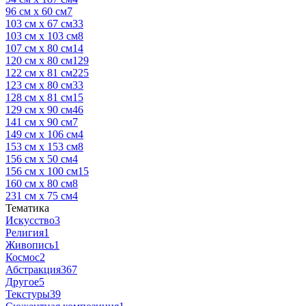
96 см x 60 см
7
103 см x 67 см
33
103 см x 103 см
8
107 см x 80 см
14
120 см x 80 см
129
122 см x 81 см
225
123 см x 80 см
33
128 см x 81 см
15
129 см x 90 см
46
141 см x 90 см
7
149 см x 106 см
4
153 см x 153 см
8
156 см x 50 см
4
156 см x 100 см
15
160 см x 80 см
8
231 см x 75 см
4
Тематика
Искусство
3
Религия
1
Живопись
1
Космос
2
Абстракция
367
Другое
5
Текстуры
39