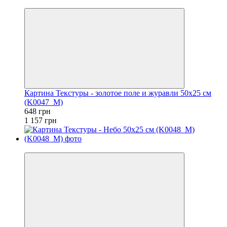
−44%
Картина Текстуры - золотое поле и журавли 50x25 см
(K0047_M)
648 грн
1 157 грн
−44%