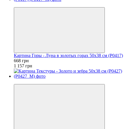
−42%
Картина Горы - Луна в золотых горах 50x38 см (P0417)
668 грн
1 157 грн
−42%