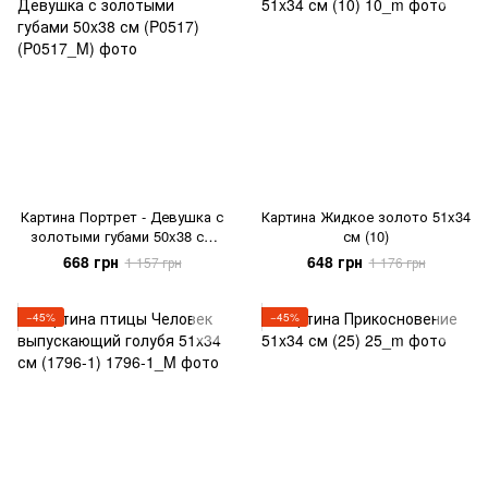
Картина Портрет - Девушка с
Картина Жидкое золото 51x34
золотыми губами 50x38 см
см (10)
(P0517)
668 грн
648 грн
1 157 грн
1 176 грн
−45%
−45%