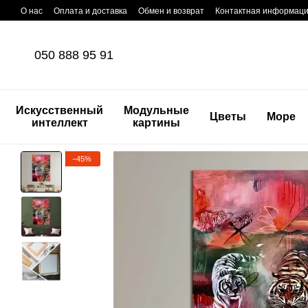
Перейти к основному контенту
О нас
Оплата и доставка
Обмен и возврат
Контактная информац
050 888 95 91
Искусственный
Модульные
Цветы
Море
интеллект
картины
−45%