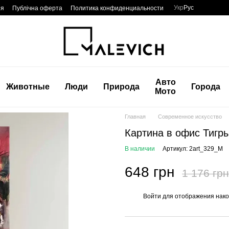
Укр
Рус
ия
Публічна оферта
Политика конфиденциальности
Авто
Животные
Люди
Природа
Города
Мото
Главная
Современное искусство
Картина в офис Тигр
В наличии
Артикул: 2art_329_M
648 грн
1 176 грн
Войти
для отображения нако
%