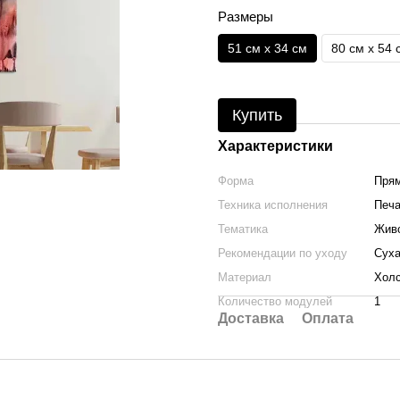
Размеры
51 см x 34 см
80 см x 54 
Купить
Характеристики
Форма
Прям
Техника исполнения
Печа
Тематика
Жив
Рекомендации по уходу
Суха
Материал
Холс
Количество модулей
1
Доставка
Оплата