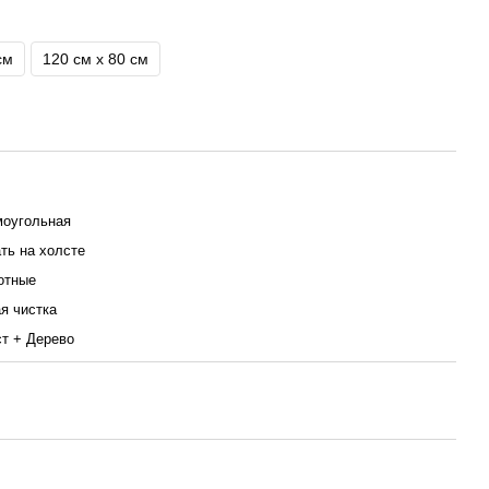
см
120 см x 80 см
оугольная
ть на холсте
отные
я чистка
т + Дерево