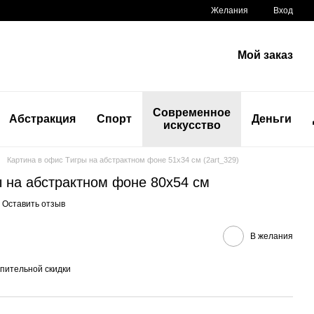
Желания
Вход
Мой заказ
Современное
Абстракция
Спорт
Деньги
искусство
Картина в офис Тигры на абстрактном фоне 51x34 см (2art_329)
ы на абстрактном фоне 80x54 см
Оставить отзыв
В желания
пительной скидки