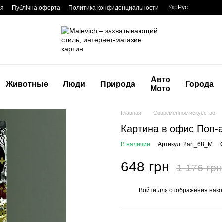
Укр
Рус
ия
Публічна оферта
Политика конфиденциальности
Авто
Животные
Люди
Природа
Города
Мото
Главная
Современное искусство
Картина в офис Поп-
В наличии
Артикул: 2art_68_M
648 грн
1 176 грн
Войти
для отображения нако
%