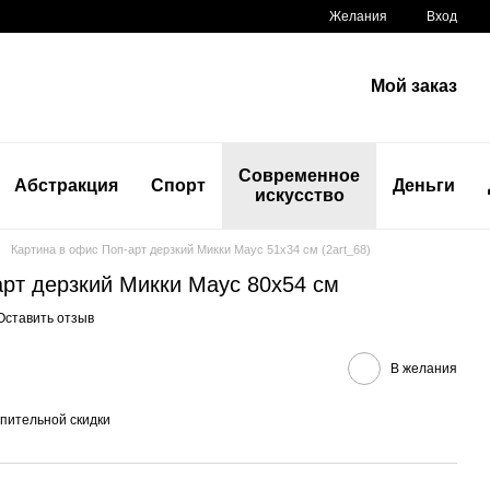
Желания
Вход
Мой заказ
Современное
Абстракция
Спорт
Деньги
искусство
Картина в офис Поп-арт дерзкий Микки Маус 51x34 см (2art_68)
арт дерзкий Микки Маус 80x54 см
Оставить отзыв
В желания
пительной скидки