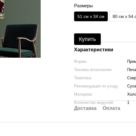
Размеры
51 см x 34 см
80 см x 54 
Купить
Характеристики
Форма
Прям
Техника исполнения
Печа
Тематика
Совр
Рекомендации по уходу
Суха
Материал
Холс
Количество модулей
1
Доставка
Оплата