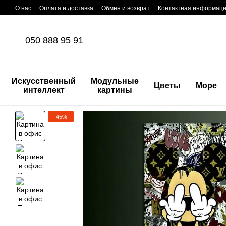
Перейти к основному контенту
О нас
Оплата и доставка
Обмен и возврат
Контактная информац
050 888 95 91
Искусственный
Модульные
Цветы
Море
интеллект
картины
−45%