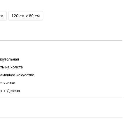
см
120 см x 80 см
оугольная
ть на холсте
еменное искусство
я чистка
т + Дерево