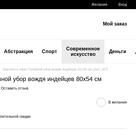
Желания
Вход
Мой заказ
Современное
Абстракция
Спорт
Деньги
искусство
Картина в офис Головной убор вождя индейцев 51x34 см (2art_327)
вной убор вождя индейцев 80x54 см
Оставить отзыв
В желания
пительной скидки