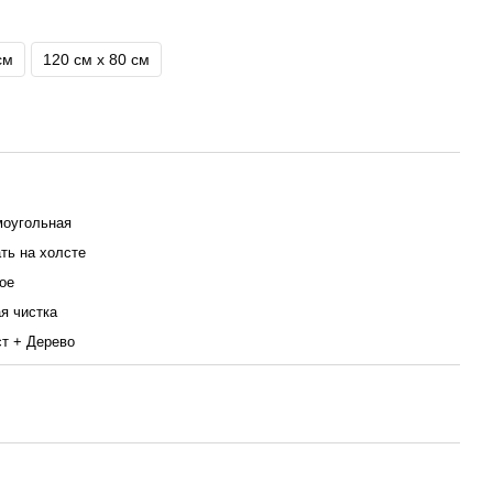
см
120 см x 80 см
оугольная
ть на холсте
ое
я чистка
т + Дерево