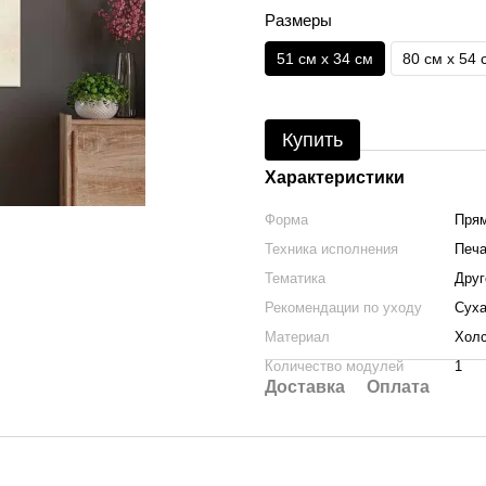
Размеры
51 см x 34 см
80 см x 54 
Купить
Характеристики
Форма
Прям
Техника исполнения
Печа
Тематика
Друг
Рекомендации по уходу
Суха
Материал
Холс
Количество модулей
1
Доставка
Оплата