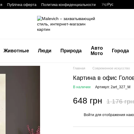
Укр
Рус
ия
Публічна оферта
Политика конфиденциальности
Авто
Животные
Люди
Природа
Города
Мото
Главная
Современное искусство
Картина в офис Голо
В наличии
Артикул: 2art_327_M
648 грн
1 176 грн
Войти
для отображения нако
%