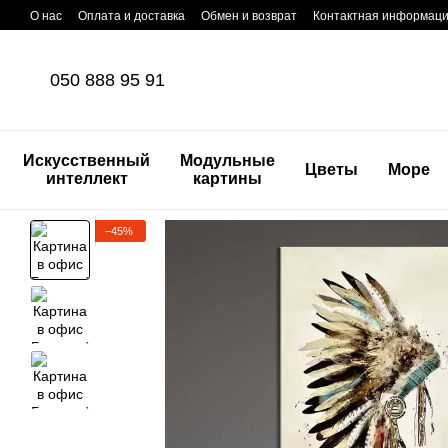
Перейти к основному контенту
О нас
Оплата и доставка
Обмен и возврат
Контактная информац
050 888 95 91
Искусственный
Модульные
Цветы
Море
интеллект
картины
−45%