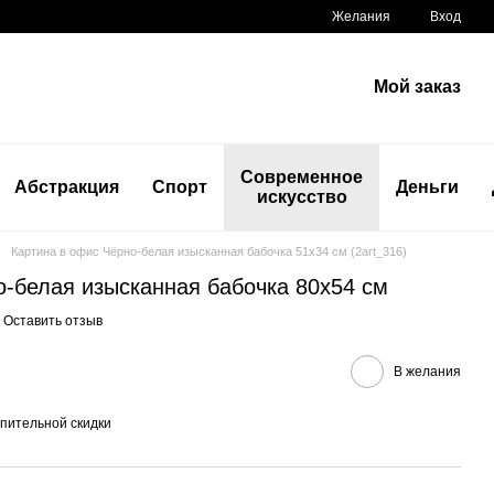
Желания
Вход
Мой заказ
Современное
Абстракция
Спорт
Деньги
искусство
Картина в офис Чёрно-белая изысканная бабочка 51x34 см (2art_316)
о-белая изысканная бабочка 80x54 см
Оставить отзыв
В желания
пительной скидки