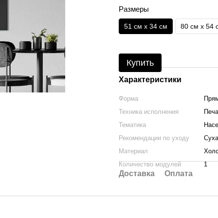
Размеры
51 см x 34 см
80 см x 54 
Купить
Характеристики
Форма
Прям
Техника исполнения
Печа
Тематика
Нас
Рекомендации по уходу
Суха
Материал
Холс
Количество модулей
1
Доставка
Оплата