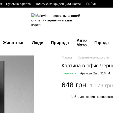
Укр
Рус
ия
Публічна оферта
Политика конфиденциальности
Авто
Животные
Люди
Природа
Города
Мото
Главная
Современное искусство
Картина в офис Чёрн
В наличии
Артикул: 2art_316_M
648 грн
1 176 грн
Войти
для отображения нако
%