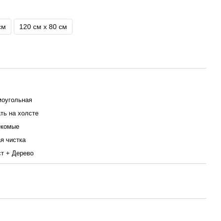
см
120 см x 80 см
оугольная
ть на холсте
екомые
я чистка
т + Дерево