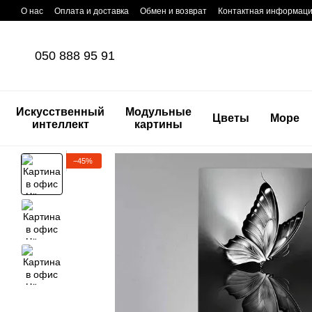
Перейти к основному контенту
О нас
Оплата и доставка
Обмен и возврат
Контактная информац
050 888 95 91
Искусственный
Модульные
Цветы
Море
интеллект
картины
−45%