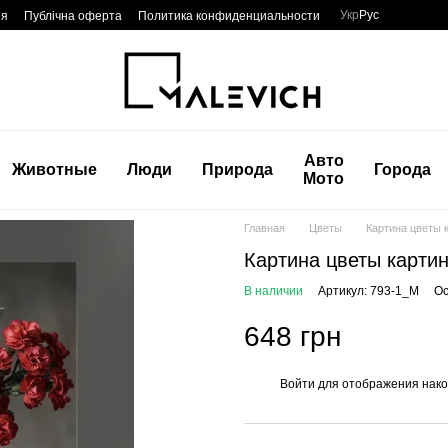
Укр
Рус
ия
Публічна оферта
Политика конфиденциальности
Авто
Животные
Люди
Природа
Города
Мото
Главная
Цветы
Картина цветы к
Картина цветы картин
В наличии
Артикул: 793-1_M
Ос
648 грн
Войти
для отображения нако
%