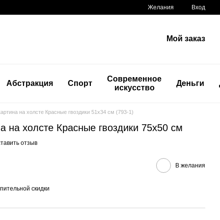
Желания
Вход
Мой заказ
Современное
Абстракция
Спорт
Деньги
искусство
артина на холсте Красные гвоздики 51x34 см (793-1)
а на холсте Красные гвоздики 75x50 см
тавить отзыв
В желания
пительной скидки