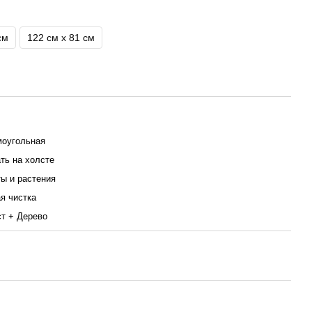
см
122 см x 81 см
оугольная
ть на холсте
ы и растения
я чистка
т + Дерево