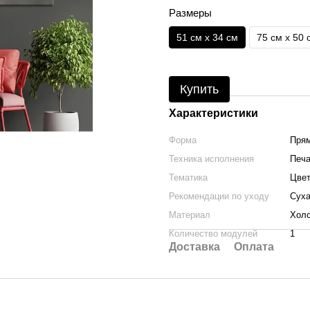
Размеры
51 см x 34 см
75 см x 50 
Купить
Характеристики
Форма
Прям
Техника исполнения
Печа
Тематика
Цвет
Рекомендации по уходу
Суха
Материал
Холс
Количество модулей
1
Доставка
Оплата