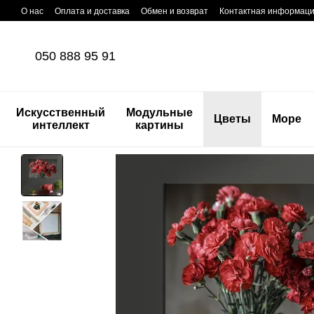
Перейти к основному контенту
О нас
Оплата и доставка
Обмен и возврат
Контактная информац
050 888 95 91
Искусственный
Модульные
Цветы
Море
интеллект
картины