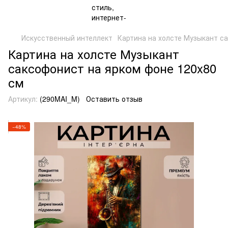
Искусственный интеллект
Картина на холсте Музыкант с
Картина на холсте Музыкант
саксофонист на ярком фоне 120x80
см
Артикул:
(290MAI_M)
Оставить отзыв
−48%