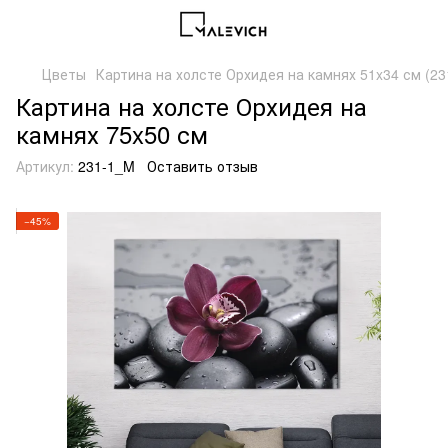
Цветы
Картина на холсте Орхидея на камнях 51x34 см (23
Картина на холсте Орхидея на
камнях 75x50 см
Артикул:
231-1_M
Оставить отзыв
−45%