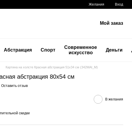
Желания
Вход
Мой заказ
Современное
Абстракция
Спорт
Деньги
искусство
Картина на холсте Красная абстракция 51x34 см (342MAI_M)
асная абстракция 80x54 см
Оставить отзыв
В желания
пительной скидки