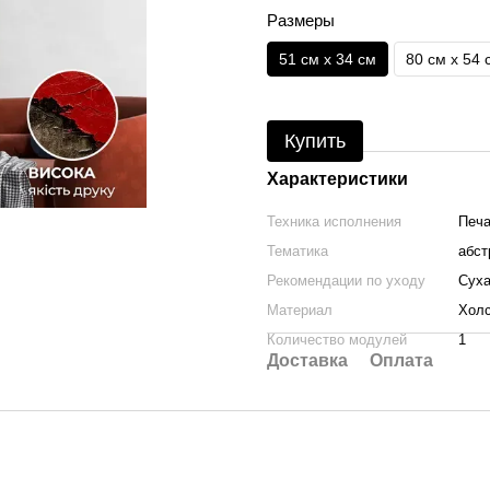
Размеры
51 см x 34 см
80 см x 54 
Купить
Характеристики
Техника исполнения
Печа
Тематика
абст
Рекомендации по уходу
Суха
Материал
Холс
Количество модулей
1
Доставка
Оплата