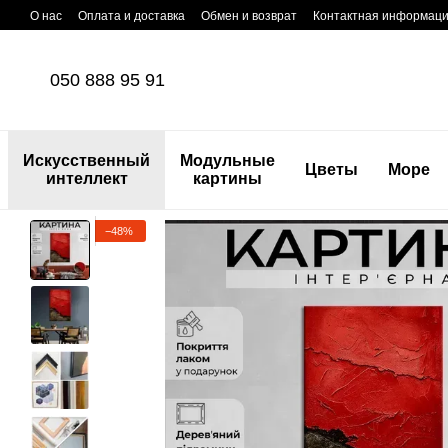
Перейти к основному контенту
О нас
Оплата и доставка
Обмен и возврат
Контактная информац
050 888 95 91
Искусственный
Модульные
Цветы
Море
интеллект
картины
−48%