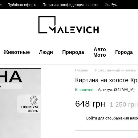
Укр
Рус
ия
Публічна оферта
Политика конфиденциальности
Авто
Животные
Люди
Природа
Города
Мото
Главная
Искусственный интеллект
Картина на холсте Кр
В наличии
Артикул: (342MAI_M)
648 грн
1 250 грн
Войти
для отображения нако
%