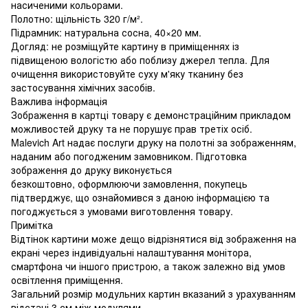
насиченими кольорами.
Полотно: щільність 320 г/м².
Підрамник: натуральна сосна, 40×20 мм.
Догляд: не розміщуйте картину в приміщеннях із
підвищеною вологістю або поблизу джерел тепла. Для
очищення використовуйте суху м'яку тканину без
застосування хімічних засобів.
Важлива інформація
Зображення в картці товару є демонстраційним прикладом
можливостей друку та не порушує прав третіх осіб.
Malevich Art надає послуги друку на полотні за зображенням,
наданим або погодженим замовником. Підготовка
зображення до друку виконується
безкоштовно, оформлюючи замовлення, покупець
підтверджує, що ознайомився з даною інформацією та
погоджується з умовами виготовлення товару.
Примітка
Відтінок картини може дещо відрізнятися від зображення на
екрані через індивідуальні налаштування монітора,
смартфона чи іншого пристрою, а також залежно від умов
освітлення приміщення.
Загальний розмір модульних картин вказаний з урахуванням
відстані 3 см між модулями.