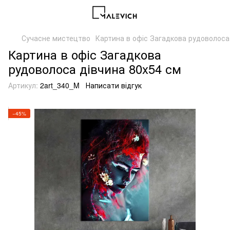
Сучасне мистецтво
Картина в офіс Загадкова рудоволоса 
Картина в офіс Загадкова
рудоволоса дівчина 80x54 см
Артикул:
2art_340_M
Написати відгук
−45%