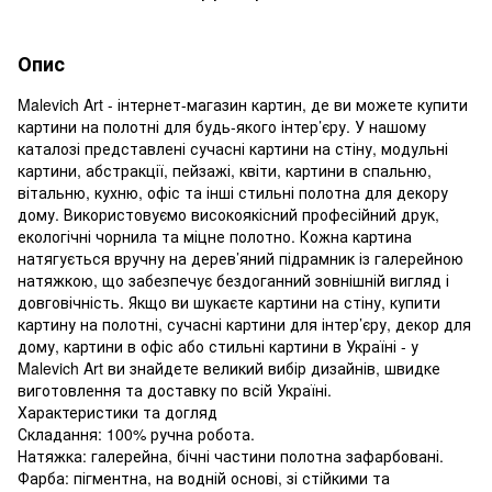
Опис
Malevich Art - інтернет-магазин картин, де ви можете купити
картини на полотні для будь-якого інтер’єру. У нашому
каталозі представлені сучасні картини на стіну, модульні
картини, абстракції, пейзажі, квіти, картини в спальню,
вітальню, кухню, офіс та інші стильні полотна для декору
дому. Використовуємо високоякісний професійний друк,
екологічні чорнила та міцне полотно. Кожна картина
натягується вручну на дерев’яний підрамник із галерейною
натяжкою, що забезпечує бездоганний зовнішній вигляд і
довговічність. Якщо ви шукаєте картини на стіну, купити
картину на полотні, сучасні картини для інтер’єру, декор для
дому, картини в офіс або стильні картини в Україні - у
Malevich Art ви знайдете великий вибір дизайнів, швидке
виготовлення та доставку по всій Україні.
Характеристики та догляд
Складання: 100% ручна робота.
Натяжка: галерейна, бічні частини полотна зафарбовані.
Фарба: пігментна, на водній основі, зі стійкими та