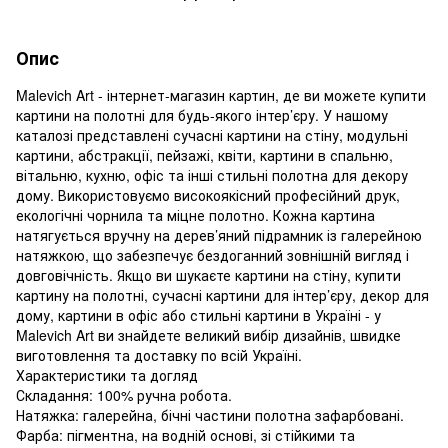
Опис
Malevich Art - інтернет-магазин картин, де ви можете купити
картини на полотні для будь-якого інтер’єру. У нашому
каталозі представлені сучасні картини на стіну, модульні
картини, абстракції, пейзажі, квіти, картини в спальню,
вітальню, кухню, офіс та інші стильні полотна для декору
дому. Використовуємо високоякісний професійний друк,
екологічні чорнила та міцне полотно. Кожна картина
натягується вручну на дерев’яний підрамник із галерейною
натяжкою, що забезпечує бездоганний зовнішній вигляд і
довговічність. Якщо ви шукаєте картини на стіну, купити
картину на полотні, сучасні картини для інтер’єру, декор для
дому, картини в офіс або стильні картини в Україні - у
Malevich Art ви знайдете великий вибір дизайнів, швидке
виготовлення та доставку по всій Україні.
Характеристики та догляд
Складання: 100% ручна робота.
Натяжка: галерейна, бічні частини полотна зафарбовані.
Фарба: пігментна, на водній основі, зі стійкими та