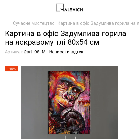
Сучасне мистецтво
Картина в офіс Задумлива горила на я
Картина в офіс Задумлива горила
на яскравому тлі 80x54 см
Артикул:
2art_96_M
Написати відгук
−45%