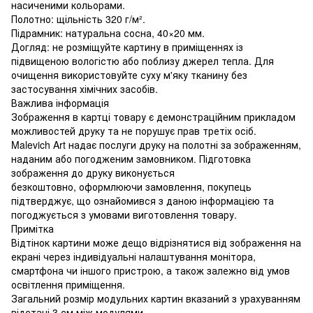
насиченими кольорами.
Полотно: щільність 320 г/м².
Підрамник: натуральна сосна, 40×20 мм.
Догляд: не розміщуйте картину в приміщеннях із
підвищеною вологістю або поблизу джерел тепла. Для
очищення використовуйте суху м'яку тканину без
застосування хімічних засобів.
Важлива інформація
Зображення в картці товару є демонстраційним прикладом
можливостей друку та не порушує прав третіх осіб.
Malevich Art надає послуги друку на полотні за зображенням,
наданим або погодженим замовником. Підготовка
зображення до друку виконується
безкоштовно, оформлюючи замовлення, покупець
підтверджує, що ознайомився з даною інформацією та
погоджується з умовами виготовлення товару.
Примітка
Відтінок картини може дещо відрізнятися від зображення на
екрані через індивідуальні налаштування монітора,
смартфона чи іншого пристрою, а також залежно від умов
освітлення приміщення.
Загальний розмір модульних картин вказаний з урахуванням
відстані 3 см між модулями.