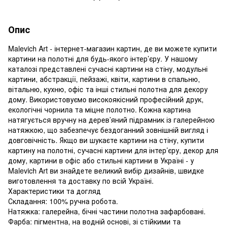
Опис
Malevich Art - інтернет-магазин картин, де ви можете купити
картини на полотні для будь-якого інтер’єру. У нашому
каталозі представлені сучасні картини на стіну, модульні
картини, абстракції, пейзажі, квіти, картини в спальню,
вітальню, кухню, офіс та інші стильні полотна для декору
дому. Використовуємо високоякісний професійний друк,
екологічні чорнила та міцне полотно. Кожна картина
натягується вручну на дерев’яний підрамник із галерейною
натяжкою, що забезпечує бездоганний зовнішній вигляд і
довговічність. Якщо ви шукаєте картини на стіну, купити
картину на полотні, сучасні картини для інтер’єру, декор для
дому, картини в офіс або стильні картини в Україні - у
Malevich Art ви знайдете великий вибір дизайнів, швидке
виготовлення та доставку по всій Україні.
Характеристики та догляд
Складання: 100% ручна робота.
Натяжка: галерейна, бічні частини полотна зафарбовані.
Фарба: пігментна, на водній основі, зі стійкими та