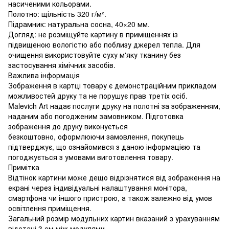
насиченими кольорами.
Полотно: щільність 320 г/м².
Підрамник: натуральна сосна, 40×20 мм.
Догляд: не розміщуйте картину в приміщеннях із
підвищеною вологістю або поблизу джерел тепла. Для
очищення використовуйте суху м'яку тканину без
застосування хімічних засобів.
Важлива інформація
Зображення в картці товару є демонстраційним прикладом
можливостей друку та не порушує прав третіх осіб.
Malevich Art надає послуги друку на полотні за зображенням,
наданим або погодженим замовником. Підготовка
зображення до друку виконується
безкоштовно, оформлюючи замовлення, покупець
підтверджує, що ознайомився з даною інформацією та
погоджується з умовами виготовлення товару.
Примітка
Відтінок картини може дещо відрізнятися від зображення на
екрані через індивідуальні налаштування монітора,
смартфона чи іншого пристрою, а також залежно від умов
освітлення приміщення.
Загальний розмір модульних картин вказаний з урахуванням
відстані 3 см між модулями.