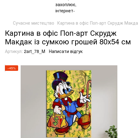
Сучасне мистецтво
Картина в офіс Поп-арт Скрудж Макдак
Картина в офіс Поп-арт Скрудж
Макдак із сумкою грошей 80x54 см
Артикул:
2art_78_M
Написати відгук
−45%