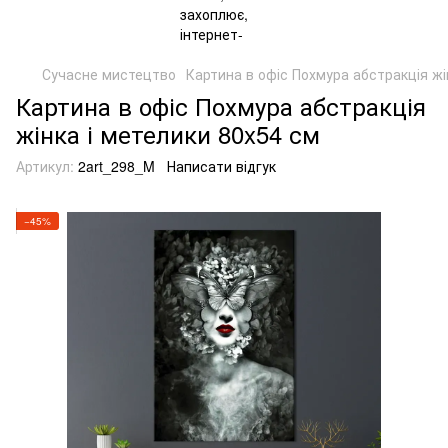
Сучасне мистецтво
Картина в офіс Похмура абстракція жін
Картина в офіс Похмура абстракція
жінка і метелики 80x54 см
Артикул:
2art_298_M
Написати відгук
−45%