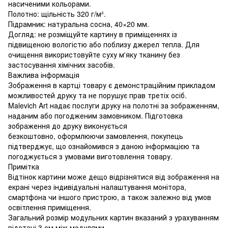
насиченими кольорами.
Полотно: щільність 320 г/м².
Підрамник: натуральна сосна, 40×20 мм.
Догляд: не розміщуйте картину в приміщеннях із
підвищеною вологістю або поблизу джерел тепла. Для
очищення використовуйте суху м'яку тканину без
застосування хімічних засобів.
Важлива інформація
Зображення в картці товару є демонстраційним прикладом
можливостей друку та не порушує прав третіх осіб.
Malevich Art надає послуги друку на полотні за зображенням,
наданим або погодженим замовником. Підготовка
зображення до друку виконується
безкоштовно, оформлюючи замовлення, покупець
підтверджує, що ознайомився з даною інформацією та
погоджується з умовами виготовлення товару.
Примітка
Відтінок картини може дещо відрізнятися від зображення на
екрані через індивідуальні налаштування монітора,
смартфона чи іншого пристрою, а також залежно від умов
освітлення приміщення.
Загальний розмір модульних картин вказаний з урахуванням
відстані 3 см між модулями.