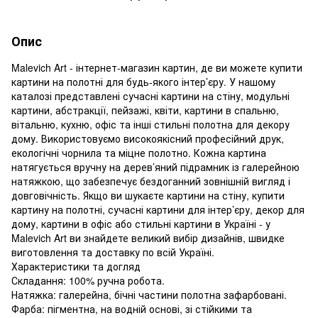
Опис
Malevich Art - інтернет-магазин картин, де ви можете купити
картини на полотні для будь-якого інтер’єру. У нашому
каталозі представлені сучасні картини на стіну, модульні
картини, абстракції, пейзажі, квіти, картини в спальню,
вітальню, кухню, офіс та інші стильні полотна для декору
дому. Використовуємо високоякісний професійний друк,
екологічні чорнила та міцне полотно. Кожна картина
натягується вручну на дерев’яний підрамник із галерейною
натяжкою, що забезпечує бездоганний зовнішній вигляд і
довговічність. Якщо ви шукаєте картини на стіну, купити
картину на полотні, сучасні картини для інтер’єру, декор для
дому, картини в офіс або стильні картини в Україні - у
Malevich Art ви знайдете великий вибір дизайнів, швидке
виготовлення та доставку по всій Україні.
Характеристики та догляд
Складання: 100% ручна робота.
Натяжка: галерейна, бічні частини полотна зафарбовані.
Фарба: пігментна, на водній основі, зі стійкими та