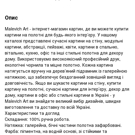
Опис
Malevich Art - інтернет-магазин картин, де ви можете купити
картини на полотні для будь-якого інтер’єру. У нашому
каталозі представлені сучасні картини на стіну, модульні
картини, абстракції, пейзажі, квіти, картини в спальню,
вітальню, кухню, офіс та інші стильні полотна для декору
дому. Використовуємо високоякісний професійний друк,
екологічні чорнила та міцне полотно. Кожна картина
натягується вручну на дерев’яний підрамник із галерейною
натяжкою, що забезпечує бездоганний зовнішній вигляд і
довговічність. Якщо ви шукаєте картини на стіну, купити
картину на полотні, сучасні картини для інтер’єру, декор для
дому, картини в офіс або стильні картини в Україні - у
Malevich Art ви знайдете великий вибір дизайнів, швидке
виготовлення та доставку по всій Україні.
Характеристики та догляд
Складання: 100% ручна робота.
Натяжка: галерейна, бічні частини полотна зафарбовані.
Фарба: пігментна, на водній основі, зі стійкими та