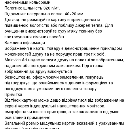
насиченими кольорами.
Полотно: щільність 320 г/м².
Підрамник: натуральна сосна, 40×20 мм.
Догляд: не розміщуйте картину в приміщеннях із
підвищеною вологістю або поблизу джерел тепла. Для
очищення використовуйте суху м'яку тканину без
застосування хімічних засобів.
Важлива інформація
Зображення в картці товару є демонстраційним прикладом
можливостей друку та не порушує прав третіх осіб.
Malevich Art надає послуги друку на полотні за зображенням,
наданим або погодженим замовником. Підготовка
зображення до друку виконується
безкоштовно, оформлюючи замовлення, покупець
підтверджує, що ознайомився з даною інформацією та
погоджується з умовами виготовлення товару.
Примітка
Відтінок картини може дещо відрізнятися від зображення на
екрані через індивідуальні налаштування монітора,
смартфона чи іншого пристрою, а також залежно від умов
освітлення приміщення.
Загальний розмір модульних картин вказаний з урахуванням
відстані 3 см між модулями.