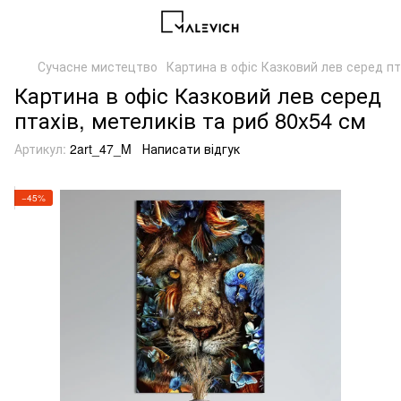
Сучасне мистецтво
Картина в офіс Казковий лев серед пта
Картина в офіс Казковий лев серед
птахів, метеликів та риб 80x54 см
Артикул:
2art_47_M
Написати відгук
−45%