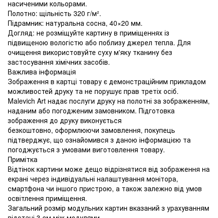
насиченими кольорами.
Полотно: щільність 320 г/м².
Підрамник: натуральна сосна, 40×20 мм.
Догляд: не розміщуйте картину в приміщеннях із
підвищеною вологістю або поблизу джерел тепла. Для
очищення використовуйте суху м'яку тканину без
застосування хімічних засобів.
Важлива інформація
Зображення в картці товару є демонстраційним прикладом
можливостей друку та не порушує прав третіх осіб.
Malevich Art надає послуги друку на полотні за зображенням,
наданим або погодженим замовником. Підготовка
зображення до друку виконується
безкоштовно, оформлюючи замовлення, покупець
підтверджує, що ознайомився з даною інформацією та
погоджується з умовами виготовлення товару.
Примітка
Відтінок картини може дещо відрізнятися від зображення на
екрані через індивідуальні налаштування монітора,
смартфона чи іншого пристрою, а також залежно від умов
освітлення приміщення.
Загальний розмір модульних картин вказаний з урахуванням
відстані 3 см між модулями.