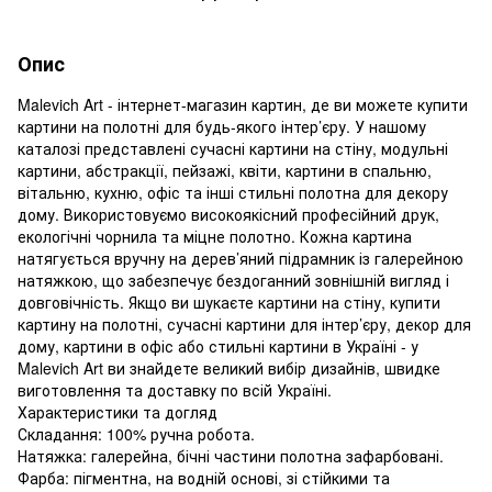
Опис
Malevich Art - інтернет-магазин картин, де ви можете купити
картини на полотні для будь-якого інтер’єру. У нашому
каталозі представлені сучасні картини на стіну, модульні
картини, абстракції, пейзажі, квіти, картини в спальню,
вітальню, кухню, офіс та інші стильні полотна для декору
дому. Використовуємо високоякісний професійний друк,
екологічні чорнила та міцне полотно. Кожна картина
натягується вручну на дерев’яний підрамник із галерейною
натяжкою, що забезпечує бездоганний зовнішній вигляд і
довговічність. Якщо ви шукаєте картини на стіну, купити
картину на полотні, сучасні картини для інтер’єру, декор для
дому, картини в офіс або стильні картини в Україні - у
Malevich Art ви знайдете великий вибір дизайнів, швидке
виготовлення та доставку по всій Україні.
Характеристики та догляд
Складання: 100% ручна робота.
Натяжка: галерейна, бічні частини полотна зафарбовані.
Фарба: пігментна, на водній основі, зі стійкими та