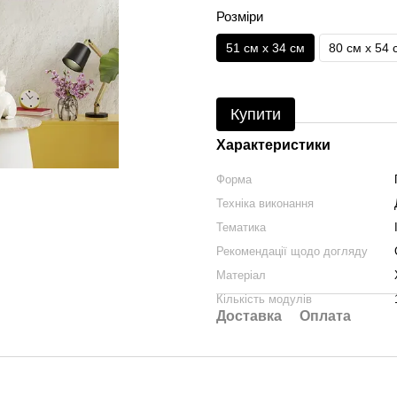
Розміри
51 см x 34 см
80 см x 54 
Купити
Характеристики
Форма
Техніка виконання
Тематика
Рекомендації щодо догляду
Матеріал
Кількість модулів
Доставка
Оплата