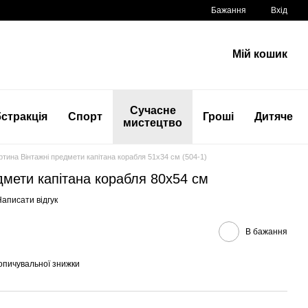
Бажання
Вхід
Мій кошик
Сучасне
стракція
Спорт
Гроші
Дитяче
мистецтво
ртина Вінтажні предмети капітана корабля 51x34 см (504-1)
дмети капітана корабля 80x54 см
аписати відгук
В бажання
опичувальної знижки