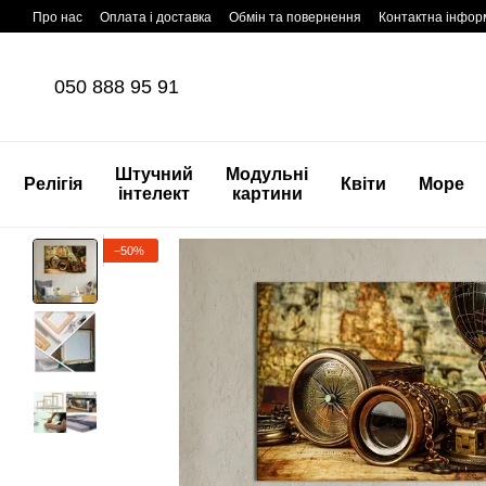
Перейти до основного контенту
Про нас
Оплата і доставка
Обмін та повернення
Контактна інфор
050 888 95 91
Штучний
Модульні
Релігія
Квіти
Море
інтелект
картини
−50%