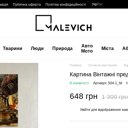
Укр
Рус
мація
Публічна оферта
Політіка конфідиційності
Авто
Тварини
Люди
Природа
Міста
Аб
Мото
Головна
Сучасне мистецтво
Ка
Картина Вінтажні пре
В наявності
Артикул: 504-1_M
Н
648 грн
1 300 грн
Увійти
для відображення нак
%