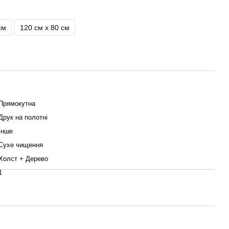
см
120 см x 80 см
Прямокутна
Друк на полотні
Інше
Сухе чищення
Холст + Дерево
1