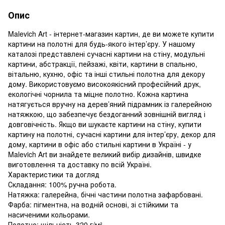
Опис
Malevich Art - інтернет-магазин картин, де ви можете купити
картини на полотні для будь-якого інтер’єру. У нашому
каталозі представлені сучасні картини на стіну, модульні
картини, абстракції, пейзажі, квіти, картини в спальню,
вітальню, кухню, офіс та інші стильні полотна для декору
дому. Використовуємо високоякісний професійний друк,
екологічні чорнила та міцне полотно. Кожна картина
натягується вручну на дерев’яний підрамник із галерейною
натяжкою, що забезпечує бездоганний зовнішній вигляд і
довговічність. Якщо ви шукаєте картини на стіну, купити
картину на полотні, сучасні картини для інтер’єру, декор для
дому, картини в офіс або стильні картини в Україні - у
Malevich Art ви знайдете великий вибір дизайнів, швидке
виготовлення та доставку по всій Україні.
Характеристики та догляд
Складання: 100% ручна робота.
Натяжка: галерейна, бічні частини полотна зафарбовані.
Фарба: пігментна, на водній основі, зі стійкими та
насиченими кольорами.
Полотно: щільність 320 г/м².