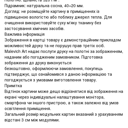
Підрамник: натуральна сосна, 40×20 мм.
Догляд: не розміщуйте картину в приміщеннях із
підвищеною вологістю або поблизу джерел тепла. Для
очищення використовуйте суху м'яку тканину без
застосування хімічних засобів.
Важлива інформація
Зображення в картці товару є демонстраційним прикладом
можливостей друку та не порушує прав третіх осіб.
Malevich Art надає послуги друку на полотні за зображенням,
наданим або погодженим замовником. Підготовка
зображення до друку виконується
безкоштовно, оформлюючи замовлення, покупець
підтверджує, що ознайомився з даною інформацією та
погоджується з умовами виготовлення товару.
Примітка
Відтінок картини може дещо відрізнятися від зображення на
екрані через індивідуальні налаштування монітора,
смартфона чи іншого пристрою, а також залежно від умов
освітлення приміщення.
Загальний розмір модульних картин вказаний з урахуванням
відстані 3 см між модулями.