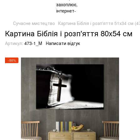
Сучасне мистецтво
Картина Біблія і розп'яття 51x34 см (4
Картина Біблія і розп'яття 80x54 см
Артикул:
473-1_M
Написати відгук
−50%