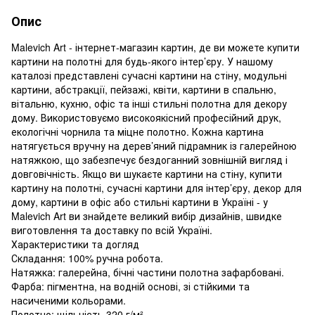
Опис
Malevich Art - інтернет-магазин картин, де ви можете купити
картини на полотні для будь-якого інтер’єру. У нашому
каталозі представлені сучасні картини на стіну, модульні
картини, абстракції, пейзажі, квіти, картини в спальню,
вітальню, кухню, офіс та інші стильні полотна для декору
дому. Використовуємо високоякісний професійний друк,
екологічні чорнила та міцне полотно. Кожна картина
натягується вручну на дерев’яний підрамник із галерейною
натяжкою, що забезпечує бездоганний зовнішній вигляд і
довговічність. Якщо ви шукаєте картини на стіну, купити
картину на полотні, сучасні картини для інтер’єру, декор для
дому, картини в офіс або стильні картини в Україні - у
Malevich Art ви знайдете великий вибір дизайнів, швидке
виготовлення та доставку по всій Україні.
Характеристики та догляд
Складання: 100% ручна робота.
Натяжка: галерейна, бічні частини полотна зафарбовані.
Фарба: пігментна, на водній основі, зі стійкими та
насиченими кольорами.
Полотно: щільність 320 г/м².