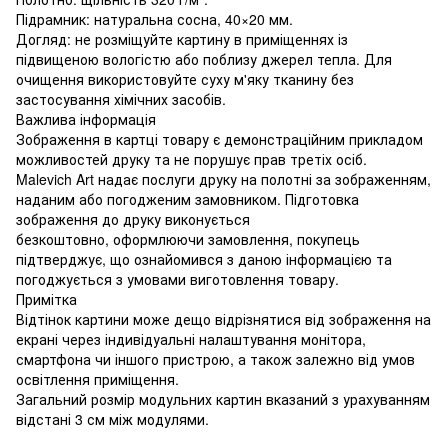
Підрамник: натуральна сосна, 40×20 мм.
Догляд: не розміщуйте картину в приміщеннях із
підвищеною вологістю або поблизу джерел тепла. Для
очищення використовуйте суху м'яку тканину без
застосування хімічних засобів.
Важлива інформація
Зображення в картці товару є демонстраційним прикладом
можливостей друку та не порушує прав третіх осіб.
Malevich Art надає послуги друку на полотні за зображенням,
наданим або погодженим замовником. Підготовка
зображення до друку виконується
безкоштовно, оформлюючи замовлення, покупець
підтверджує, що ознайомився з даною інформацією та
погоджується з умовами виготовлення товару.
Примітка
Відтінок картини може дещо відрізнятися від зображення на
екрані через індивідуальні налаштування монітора,
смартфона чи іншого пристрою, а також залежно від умов
освітлення приміщення.
Загальний розмір модульних картин вказаний з урахуванням
відстані 3 см між модулями.