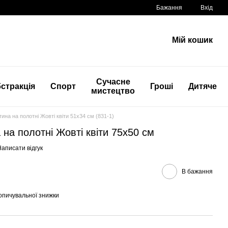
Бажання
Вхід
Мій кошик
Сучасне
стракція
Спорт
Гроші
Дитяче
мистецтво
тина на полотні Жовті квіти 51x34 см (831-1)
 на полотні Жовті квіти 75x50 см
аписати відгук
В бажання
опичувальної знижки