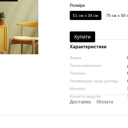
Розміри
51 см x 34 см
75 см x 50 
Купити
Характеристики
Форма
Техніка виконання
Тематика
Рекомендації щодо догляду
Матеріал
Кількість модулів
Доставка
Оплата