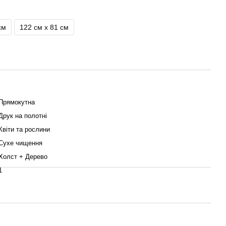
см
122 см x 81 см
Прямокутна
Друк на полотні
Квіти та рослини
Сухе чищення
Холст + Дерево
1