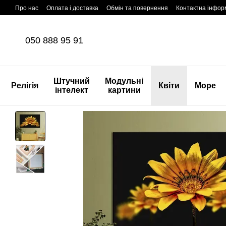
Перейти до основного контенту
Про нас
Оплата і доставка
Обмін та повернення
Контактна інфор
050 888 95 91
Штучний
Модульні
Релігія
Квіти
Море
інтелект
картини