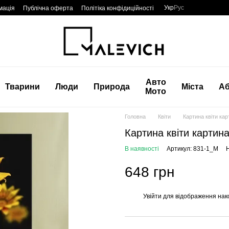
Укр
Рус
мація
Публічна оферта
Політіка конфідиційності
Авто
Тварини
Люди
Природа
Міста
Аб
Мото
Головна
Квіти
Картина квіти кар
Картина квіти картина
В наявності
Артикул: 831-1_M
Н
648 грн
Увійти
для відображення нак
%