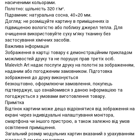
насиченими кольорами.
Полотно: щільність 320 г/м².
Підрамник: натуральна сосна, 40×20 мм.
Догляд: не розміщуйте картину в приміщеннях із
підвищеною вологістю або поблизу джерел тепла. Для
очищення використовуйте суху м'яку тканину без
застосування хімічних засобів.
Важлива інформація
Зображення в картці товару є демонстраційним прикладом
можливостей друку та не порушує прав третіх осіб.
Malevich Art надає послуги друку на полотні за зображенням,
наданим або погодженим замовником. Підготовка
зображення до друку виконується
безкоштовно, оформлюючи замовлення, покупець
підтверджує, що ознайомився з даною інформацією та
погоджується з умовами виготовлення товару.
Примітка
Відтінок картини може дещо відрізнятися від зображення на
екрані через індивідуальні налаштування монітора,
смартфона чи іншого пристрою, а також залежно від умов
освітлення приміщення.
Загальний розмір модульних картин вказаний з урахуванням
відстані 3 см між модулями.