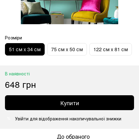
Розміри
51 см x 34 см
75 см x 50 см
122 см x 81 см
В наявності
648 грн
Купити
Увійти
для відображення накопичувальної знижки
%
До обраного