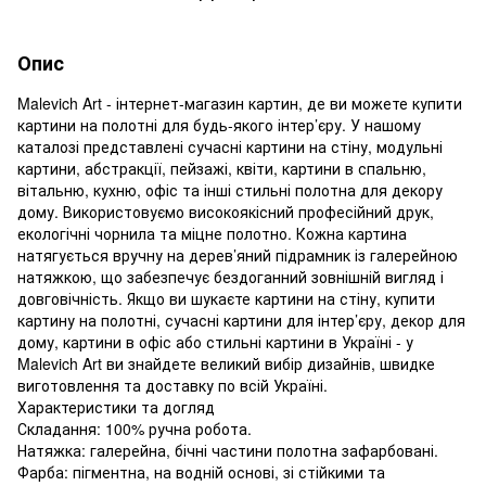
Опис
Malevich Art - інтернет-магазин картин, де ви можете купити
картини на полотні для будь-якого інтер’єру. У нашому
каталозі представлені сучасні картини на стіну, модульні
картини, абстракції, пейзажі, квіти, картини в спальню,
вітальню, кухню, офіс та інші стильні полотна для декору
дому. Використовуємо високоякісний професійний друк,
екологічні чорнила та міцне полотно. Кожна картина
натягується вручну на дерев’яний підрамник із галерейною
натяжкою, що забезпечує бездоганний зовнішній вигляд і
довговічність. Якщо ви шукаєте картини на стіну, купити
картину на полотні, сучасні картини для інтер’єру, декор для
дому, картини в офіс або стильні картини в Україні - у
Malevich Art ви знайдете великий вибір дизайнів, швидке
виготовлення та доставку по всій Україні.
Характеристики та догляд
Складання: 100% ручна робота.
Натяжка: галерейна, бічні частини полотна зафарбовані.
Фарба: пігментна, на водній основі, зі стійкими та