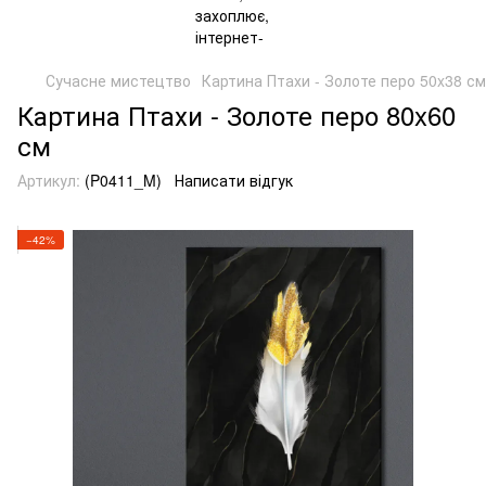
Сучасне мистецтво
Картина Птахи - Золоте перо 50x38 см
Картина Птахи - Золоте перо 80x60
см
Артикул:
(P0411_M)
Написати відгук
−42%