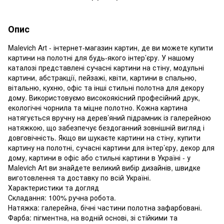
Опис
Malevich Art - інтернет-магазин картин, де ви можете купити
картини на полотні для будь-якого інтер’єру. У нашому
каталозі представлені сучасні картини на стіну, модульні
картини, абстракції, пейзажі, квіти, картини в спальню,
вітальню, кухню, офіс та інші стильні полотна для декору
дому. Використовуємо високоякісний професійний друк,
екологічні чорнила та міцне полотно. Кожна картина
натягується вручну на дерев’яний підрамник із галерейною
натяжкою, що забезпечує бездоганний зовнішній вигляд і
довговічність. Якщо ви шукаєте картини на стіну, купити
картину на полотні, сучасні картини для інтер’єру, декор для
дому, картини в офіс або стильні картини в Україні - у
Malevich Art ви знайдете великий вибір дизайнів, швидке
виготовлення та доставку по всій Україні.
Характеристики та догляд
Складання: 100% ручна робота.
Натяжка: галерейна, бічні частини полотна зафарбовані.
Фарба: пігментна, на водній основі, зі стійкими та