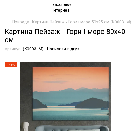
Природа
Картина Пейзаж - Гори і море 50x25 см (K0003_M
Картина Пейзаж - Гори і море 80x40
см
Артикул:
(K0003_M)
Написати відгук
−44%