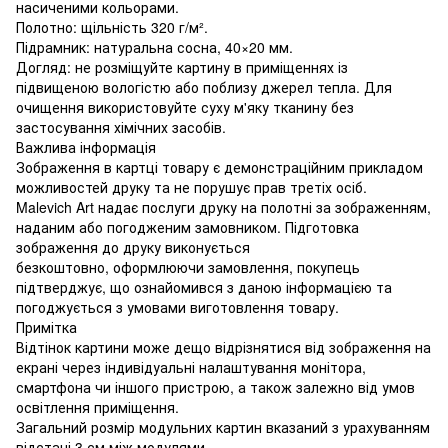
насиченими кольорами.
Полотно: щільність 320 г/м².
Підрамник: натуральна сосна, 40×20 мм.
Догляд: не розміщуйте картину в приміщеннях із
підвищеною вологістю або поблизу джерел тепла. Для
очищення використовуйте суху м'яку тканину без
застосування хімічних засобів.
Важлива інформація
Зображення в картці товару є демонстраційним прикладом
можливостей друку та не порушує прав третіх осіб.
Malevich Art надає послуги друку на полотні за зображенням,
наданим або погодженим замовником. Підготовка
зображення до друку виконується
безкоштовно, оформлюючи замовлення, покупець
підтверджує, що ознайомився з даною інформацією та
погоджується з умовами виготовлення товару.
Примітка
Відтінок картини може дещо відрізнятися від зображення на
екрані через індивідуальні налаштування монітора,
смартфона чи іншого пристрою, а також залежно від умов
освітлення приміщення.
Загальний розмір модульних картин вказаний з урахуванням
відстані 3 см між модулями.