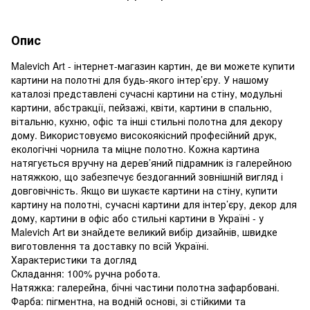
Опис
Malevich Art - інтернет-магазин картин, де ви можете купити
картини на полотні для будь-якого інтер’єру. У нашому
каталозі представлені сучасні картини на стіну, модульні
картини, абстракції, пейзажі, квіти, картини в спальню,
вітальню, кухню, офіс та інші стильні полотна для декору
дому. Використовуємо високоякісний професійний друк,
екологічні чорнила та міцне полотно. Кожна картина
натягується вручну на дерев’яний підрамник із галерейною
натяжкою, що забезпечує бездоганний зовнішній вигляд і
довговічність. Якщо ви шукаєте картини на стіну, купити
картину на полотні, сучасні картини для інтер’єру, декор для
дому, картини в офіс або стильні картини в Україні - у
Malevich Art ви знайдете великий вибір дизайнів, швидке
виготовлення та доставку по всій Україні.
Характеристики та догляд
Складання: 100% ручна робота.
Натяжка: галерейна, бічні частини полотна зафарбовані.
Фарба: пігментна, на водній основі, зі стійкими та