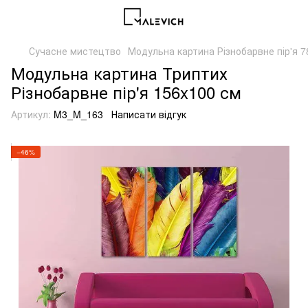
Сучасне мистецтво
Модульна картина Різнобарвне пір'я 
Модульна картина Триптих
Різнобарвне пір'я 156x100 см
Артикул:
M3_M_163
Написати відгук
−46%