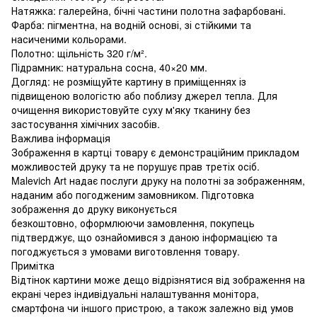
Натяжка: галерейна, бічні частини полотна зафарбовані.
Фарба: пігментна, на водній основі, зі стійкими та
насиченими кольорами.
Полотно: щільність 320 г/м².
Підрамник: натуральна сосна, 40×20 мм.
Догляд: не розміщуйте картину в приміщеннях із
підвищеною вологістю або поблизу джерел тепла. Для
очищення використовуйте суху м'яку тканину без
застосування хімічних засобів.
Важлива інформація
Зображення в картці товару є демонстраційним прикладом
можливостей друку та не порушує прав третіх осіб.
Malevich Art надає послуги друку на полотні за зображенням,
наданим або погодженим замовником. Підготовка
зображення до друку виконується
безкоштовно, оформлюючи замовлення, покупець
підтверджує, що ознайомився з даною інформацією та
погоджується з умовами виготовлення товару.
Примітка
Відтінок картини може дещо відрізнятися від зображення на
екрані через індивідуальні налаштування монітора,
смартфона чи іншого пристрою, а також залежно від умов