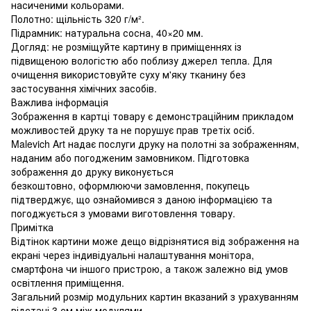
насиченими кольорами.
Полотно: щільність 320 г/м².
Підрамник: натуральна сосна, 40×20 мм.
Догляд: не розміщуйте картину в приміщеннях із
підвищеною вологістю або поблизу джерел тепла. Для
очищення використовуйте суху м'яку тканину без
застосування хімічних засобів.
Важлива інформація
Зображення в картці товару є демонстраційним прикладом
можливостей друку та не порушує прав третіх осіб.
Malevich Art надає послуги друку на полотні за зображенням,
наданим або погодженим замовником. Підготовка
зображення до друку виконується
безкоштовно, оформлюючи замовлення, покупець
підтверджує, що ознайомився з даною інформацією та
погоджується з умовами виготовлення товару.
Примітка
Відтінок картини може дещо відрізнятися від зображення на
екрані через індивідуальні налаштування монітора,
смартфона чи іншого пристрою, а також залежно від умов
освітлення приміщення.
Загальний розмір модульних картин вказаний з урахуванням
відстані 3 см між модулями.