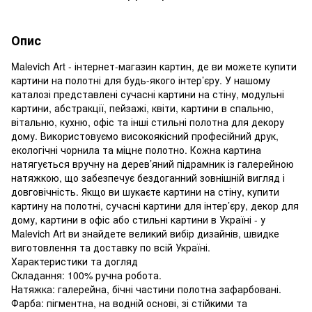
Опис
Malevich Art - інтернет-магазин картин, де ви можете купити
картини на полотні для будь-якого інтер’єру. У нашому
каталозі представлені сучасні картини на стіну, модульні
картини, абстракції, пейзажі, квіти, картини в спальню,
вітальню, кухню, офіс та інші стильні полотна для декору
дому. Використовуємо високоякісний професійний друк,
екологічні чорнила та міцне полотно. Кожна картина
натягується вручну на дерев’яний підрамник із галерейною
натяжкою, що забезпечує бездоганний зовнішній вигляд і
довговічність. Якщо ви шукаєте картини на стіну, купити
картину на полотні, сучасні картини для інтер’єру, декор для
дому, картини в офіс або стильні картини в Україні - у
Malevich Art ви знайдете великий вибір дизайнів, швидке
виготовлення та доставку по всій Україні.
Характеристики та догляд
Складання: 100% ручна робота.
Натяжка: галерейна, бічні частини полотна зафарбовані.
Фарба: пігментна, на водній основі, зі стійкими та