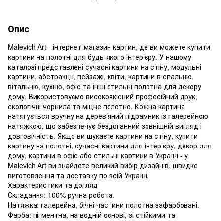
Опис
Malevich Art - інтернет-магазин картин, де ви можете купити
картини на полотні для будь-якого інтер’єру. У нашому
каталозі представлені сучасні картини на стіну, модульні
картини, абстракції, пейзажі, квіти, картини в спальню,
вітальню, кухню, офіс та інші стильні полотна для декору
дому. Використовуємо високоякісний професійний друк,
екологічні чорнила та міцне полотно. Кожна картина
натягується вручну на дерев’яний підрамник із галерейною
натяжкою, що забезпечує бездоганний зовнішній вигляд і
довговічність. Якщо ви шукаєте картини на стіну, купити
картину на полотні, сучасні картини для інтер’єру, декор для
дому, картини в офіс або стильні картини в Україні - у
Malevich Art ви знайдете великий вибір дизайнів, швидке
виготовлення та доставку по всій Україні.
Характеристики та догляд
Складання: 100% ручна робота.
Натяжка: галерейна, бічні частини полотна зафарбовані.
Фарба: пігментна, на водній основі, зі стійкими та