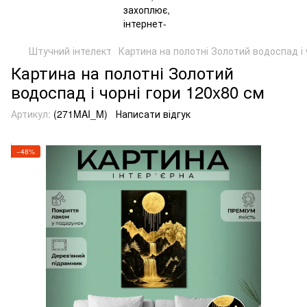
Штучний інтелект
Картина на полотні Золотий водоспад і 
Картина на полотні Золотий
водоспад і чорні гори 120x80 см
Артикул:
(271MAI_M)
Написати відгук
−48%