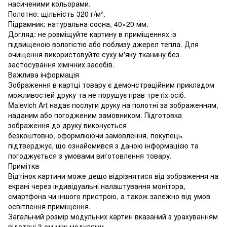
насиченими кольорами.
Полотно: щільність 320 г/м².
Підрамник: натуральна сосна, 40×20 мм.
Догляд: не розміщуйте картину в приміщеннях із
підвищеною вологістю або поблизу джерел тепла. Для
очищення використовуйте суху м'яку тканину без
застосування хімічних засобів.
Важлива інформація
Зображення в картці товару є демонстраційним прикладом
можливостей друку та не порушує прав третіх осіб.
Malevich Art надає послуги друку на полотні за зображенням,
наданим або погодженим замовником. Підготовка
зображення до друку виконується
безкоштовно, оформлюючи замовлення, покупець
підтверджує, що ознайомився з даною інформацією та
погоджується з умовами виготовлення товару.
Примітка
Відтінок картини може дещо відрізнятися від зображення на
екрані через індивідуальні налаштування монітора,
смартфона чи іншого пристрою, а також залежно від умов
освітлення приміщення.
Загальний розмір модульних картин вказаний з урахуванням
відстані 3 см між модулями.