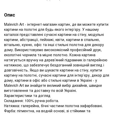
Опис
Malevich Art - інтернет-магазин картин, де ви можете купити
картини на полотні для будь-якого інтер’єру. У нашому
каталозі представлені сучасні картини на стіну, модульні
картини, абстракції, пейзажі, квіти, картини в спальню,
вітальню, кухню, офіс та інші стильні полотна для декору
дому. Використовуємо високоякісний професійний друк,
екологічні чорнила та міцне полотно. Кожна картина
натягується вручну на дерев’яний підрамник із галерейною
натяжкою, що забезпечує бездоганний зовнішній вигляд і
довговічність. Якщо ви шукаєте картини на стіну, купити
картину на полотні, сучасні картини для інтер’єру, декор для
дому, картини в офіс або стильні картини в Україні - у
Malevich Art ви знайдете великий вибір дизайнів, швидке
виготовлення та доставку по всій Україні.
Характеристики та догляд
Складання: 100% ручна робота.
Натяжка: галерейна, бічні частини полотна зафарбовані.
Фарба: пігментна, на водній основі, зі стійкими та