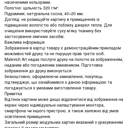
насиченими кольорами.
Полотно: щільність 320 г/м².
Підрамник: натуральна сосна, 40×20 мм.
Догляд: не розміщуйте картину в приміщеннях із
підвищеною вологістю або поблизу джерел тепла. Для
очищення використовуйте суху м'яку тканину без
застосування хімічних засобів.
Важлива інформація
Зображення в картці товару є демонстраційним прикладом
можливостей друку та не порушує прав третіх осіб.
Malevich Art надає послуги друку на полотні за зображенням,
наданим або погодженим замовником. Підготовка
зображення до друку виконується
безкоштовно, оформлюючи замовлення, покупець
підтверджує, що ознайомився з даною інформацією та
погоджується з умовами виготовлення товару.
Примітка
Відтінок картини може дещо відрізнятися від зображення на
екрані через індивідуальні налаштування монітора,
смартфона чи іншого пристрою, а також залежно від умов
освітлення приміщення.
Загальний розмір модульних картин вказаний з урахуванням
відстані 3 см між модулями.