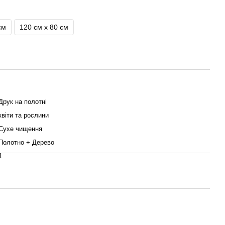
см
120 см x 80 см
Друк на полотні
квіти та рослини
Сухе чищення
Полотно + Дерево
1