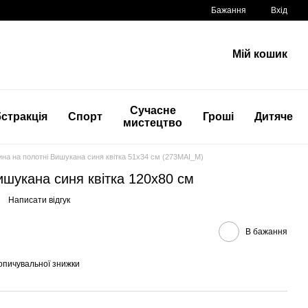
Бажання
Вхід
Мій кошик
Сучасне
стракція
Спорт
Гроші
Дитяче
мистецтво
ина на полотні Вишукана синя квітка 51x34 см (273MAI_M)
ишукана синя квітка 120x80 см
Написати відгук
В бажання
опичувальної знижки