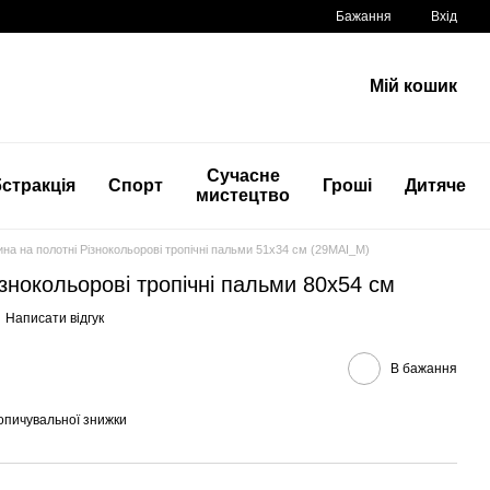
Бажання
Вхід
Мій кошик
Сучасне
стракція
Спорт
Гроші
Дитяче
мистецтво
ина на полотні Різнокольорові тропічні пальми 51x34 см (29MAI_M)
ізнокольорові тропічні пальми 80x54 см
Написати відгук
В бажання
опичувальної знижки