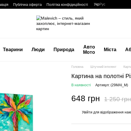
Укр
Рус
мація
Публічна оферта
Політіка конфідиційності
Авто
Тварини
Люди
Природа
Міста
Аб
Мото
Головна
Штучний інтелект
Карт
Картина на полотні Р
В наявності
Артикул: (29MAI_M)
648 грн
1 250 грн
Увійти
для відображення нак
%