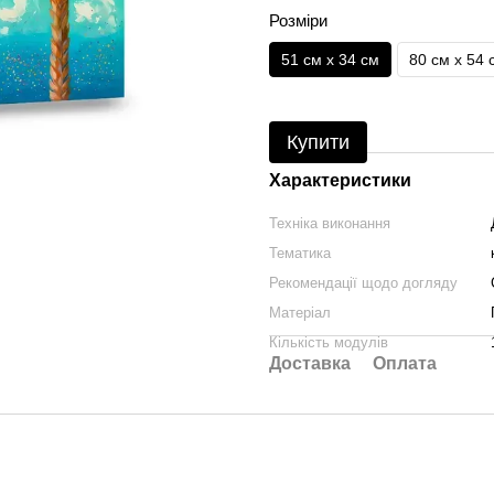
Розміри
51 см x 34 см
80 см x 54 
Купити
Характеристики
Техніка виконання
Тематика
Рекомендації щодо догляду
Матеріал
Кількість модулів
Доставка
Оплата