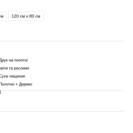
см
120 см x 80 см
Друк на полотні
квіти та рослини
Сухе чищення
Полотно + Дерево
1