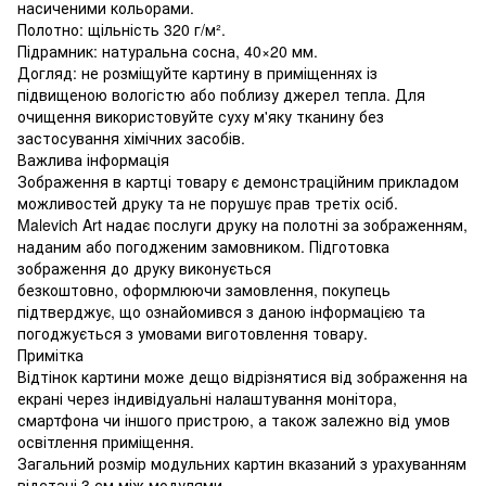
насиченими кольорами.
Полотно: щільність 320 г/м².
Підрамник: натуральна сосна, 40×20 мм.
Догляд: не розміщуйте картину в приміщеннях із
підвищеною вологістю або поблизу джерел тепла. Для
очищення використовуйте суху м'яку тканину без
застосування хімічних засобів.
Важлива інформація
Зображення в картці товару є демонстраційним прикладом
можливостей друку та не порушує прав третіх осіб.
Malevich Art надає послуги друку на полотні за зображенням,
наданим або погодженим замовником. Підготовка
зображення до друку виконується
безкоштовно, оформлюючи замовлення, покупець
підтверджує, що ознайомився з даною інформацією та
погоджується з умовами виготовлення товару.
Примітка
Відтінок картини може дещо відрізнятися від зображення на
екрані через індивідуальні налаштування монітора,
смартфона чи іншого пристрою, а також залежно від умов
освітлення приміщення.
Загальний розмір модульних картин вказаний з урахуванням
відстані 3 см між модулями.