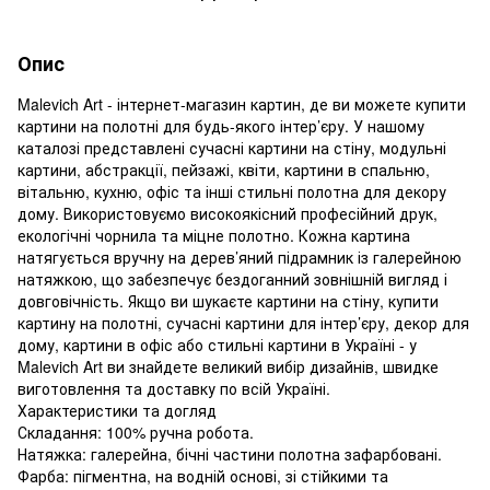
Опис
Malevich Art - інтернет-магазин картин, де ви можете купити
картини на полотні для будь-якого інтер’єру. У нашому
каталозі представлені сучасні картини на стіну, модульні
картини, абстракції, пейзажі, квіти, картини в спальню,
вітальню, кухню, офіс та інші стильні полотна для декору
дому. Використовуємо високоякісний професійний друк,
екологічні чорнила та міцне полотно. Кожна картина
натягується вручну на дерев’яний підрамник із галерейною
натяжкою, що забезпечує бездоганний зовнішній вигляд і
довговічність. Якщо ви шукаєте картини на стіну, купити
картину на полотні, сучасні картини для інтер’єру, декор для
дому, картини в офіс або стильні картини в Україні - у
Malevich Art ви знайдете великий вибір дизайнів, швидке
виготовлення та доставку по всій Україні.
Характеристики та догляд
Складання: 100% ручна робота.
Натяжка: галерейна, бічні частини полотна зафарбовані.
Фарба: пігментна, на водній основі, зі стійкими та