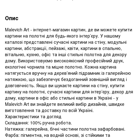
Опис
Malevich Art - інтернет-магазин картин, де ви можете купити
картини на полотні для будь-якого інтер’єру. У нашому
каталозі представлені сучасні картини на стіну, модульні
картини, абстракції, пейзажі, квіти, картини в спальню,
вітальню, кухню, офіс та інші стильні полотна для декору
дому. Використовуємо високоякісний професійний друк,
екологічні чорнила та міцне полотно. Кожна картина
натягується вручну на дерев’яний підрамник із галерейною
натяжкою, що забезпечує бездоганний зовнішній вигляд і
довговічність. Якщо ви шукаєте картини на стіну, купити
картину на полотні, сучасні картини для інтер’єру, декор для
дому, картини в офіс або стильні картини в Україні - у
Malevich Art ви знайдете великий вибір дизайнів, швидке
виготовлення та доставку по всій Україні.
Характеристики та догляд
Складання: 100% ручна робота.
Натяжка: галерейна, бічні частини полотна зафарбовані.
Фарба: пігментна, на водній основі, зі стійкими та