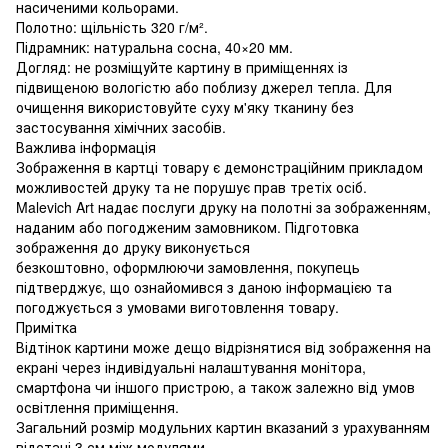
насиченими кольорами.
Полотно: щільність 320 г/м².
Підрамник: натуральна сосна, 40×20 мм.
Догляд: не розміщуйте картину в приміщеннях із
підвищеною вологістю або поблизу джерел тепла. Для
очищення використовуйте суху м'яку тканину без
застосування хімічних засобів.
Важлива інформація
Зображення в картці товару є демонстраційним прикладом
можливостей друку та не порушує прав третіх осіб.
Malevich Art надає послуги друку на полотні за зображенням,
наданим або погодженим замовником. Підготовка
зображення до друку виконується
безкоштовно, оформлюючи замовлення, покупець
підтверджує, що ознайомився з даною інформацією та
погоджується з умовами виготовлення товару.
Примітка
Відтінок картини може дещо відрізнятися від зображення на
екрані через індивідуальні налаштування монітора,
смартфона чи іншого пристрою, а також залежно від умов
освітлення приміщення.
Загальний розмір модульних картин вказаний з урахуванням
відстані 3 см між модулями.