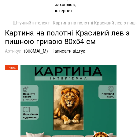
Штучний інтелект
Картина на полотні Красивий лев з пи
Картина на полотні Красивий лев з
пишною гривою 80x54 см
Артикул:
(308MAI_M)
Написати відгук
−48%