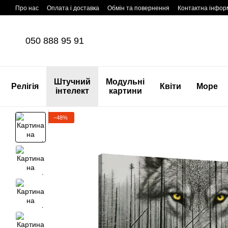
Перейти до основного контенту
Про нас
Оплата і доставка
Обмін та повернення
Контактна інфор
050 888 95 91
Штучний
Модульні
Релігія
Квіти
Море
інтелект
картини
−48%