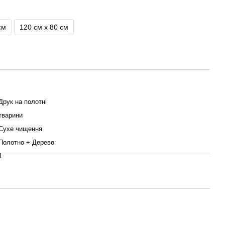
см
120 см x 80 см
Друк на полотні
тварини
Сухе чищення
Полотно + Дерево
1