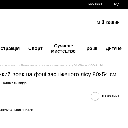
Бажання
Вхід
Мій кошик
Сучасне
стракція
Спорт
Гроші
Дитяче
мистецтво
ина на полотні Дикий вовк на фоні засніженого лісу 51x34 см (25MAI_M)
кий вовк на фоні засніженого лісу 80x54 см
Написати відгук
В бажання
опичувальної знижки