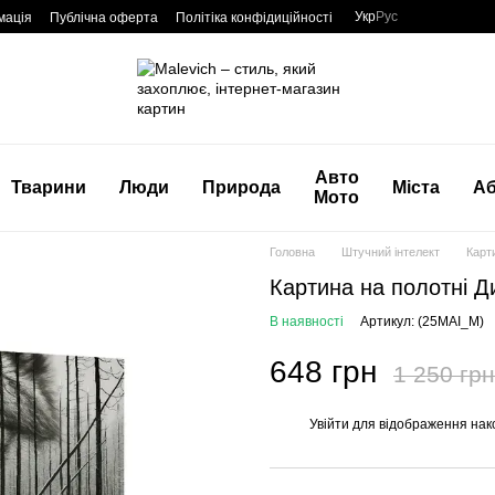
Укр
Рус
мація
Публічна оферта
Політіка конфідиційності
Авто
Тварини
Люди
Природа
Міста
Аб
Мото
Головна
Штучний інтелект
Карт
Картина на полотні Ди
В наявності
Артикул: (25MAI_M)
648 грн
1 250 грн
Увійти
для відображення нак
%