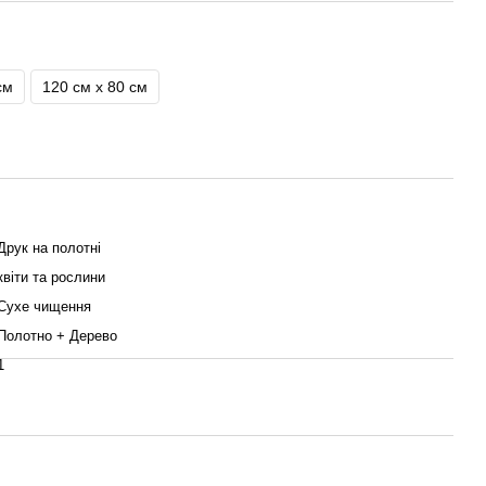
см
120 см x 80 см
Друк на полотні
квіти та рослини
Сухе чищення
Полотно + Дерево
1