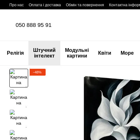
Перейти до основного контенту
Про нас
Оплата і доставка
Обмін та повернення
Контактна інфор
050 888 95 91
Штучний
Модульні
Релігія
Квіти
Море
інтелект
картини
−48%