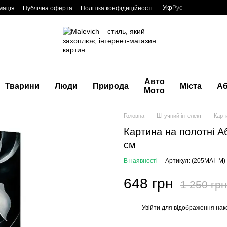
Укр
Рус
мація
Публічна оферта
Політіка конфідиційності
Авто
Тварини
Люди
Природа
Міста
Аб
Мото
Головна
Штучний інтелект
Карти
Картина на полотні Аб
см
В наявності
Артикул: (205MAI_M)
648 грн
1 250 грн
Увійти
для відображення нак
%