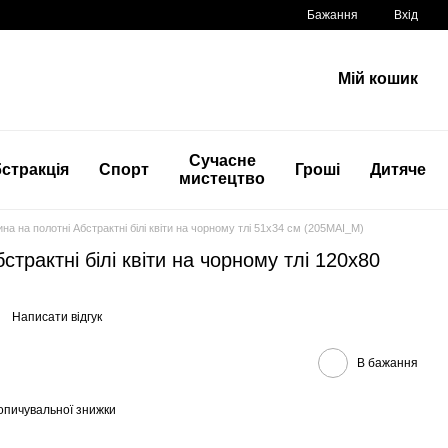
Бажання
Вхід
Мій кошик
Сучасне
стракція
Спорт
Гроші
Дитяче
мистецтво
на на полотні Абстрактні білі квіти на чорному тлі 51x34 см (205MAI_M)
страктні білі квіти на чорному тлі 120x80
Написати відгук
В бажання
опичувальної знижки